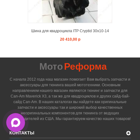
Шина для квадроцикла ITP Cryptid 30x10-14
20 410,00 р
Мото
Реформа
С начала 2012 года наш магазин помогает Вам выбрать запчасти и
аксессуары для тюнинга вашей мототехники. Основным
направлением нашего магазин являются тюнинг и запчасти для
Can-Am Maverick X3, а так же для квадроциклов и других сайд-бай-
сайд Can-Am. В наших каталогах вы найдете как оригинальные
запчасти и аксессуары так и широкий выбор качественных
неоригинальных компонентов для тюнинга от ведущих
производителей из США. Мы гарантируем качество наших товаров!
КОНТАКТЫ