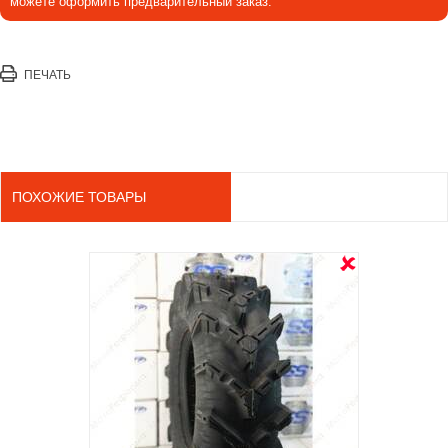
можете оформить предварительный заказ.
ПЕЧАТЬ
ПОХОЖИЕ ТОВАРЫ
OUT ST