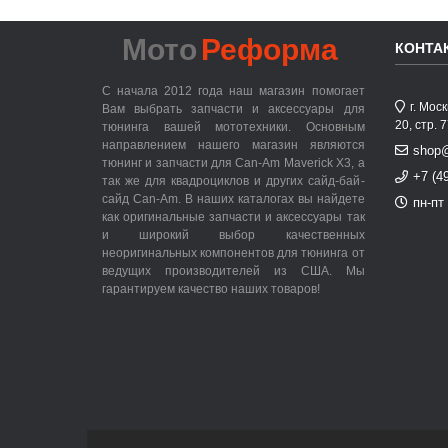
Мото
Реформа
КОНТА
С начала 2012 года наш магазин помогает
г. Мос
Вам выбрать запчасти и аксессуары для
20, стр. 
тюнинга вашей мототехники. Основным
направлением нашего магазин являются
shop
тюнинг и запчасти для Can-Am Maverick X3, а
+7 (4
так же для квадроциклов и других сайд-бай-
сайд Can-Am. В наших каталогах вы найдете
пн-пт 
как оригинальные запчасти и аксессуары так
и широкий выбор качественных
неоригинальных компонентов для тюнинга от
ведущих производителей из США. Мы
гарантируем качество наших товаров!