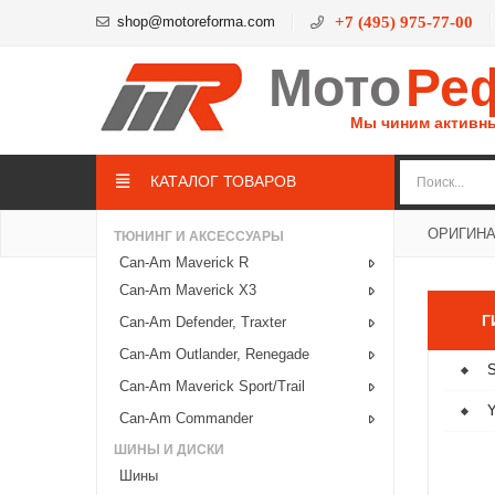
shop@motoreforma.com
+7 (495) 975-77-00
Мото
Ре
Мы чиним активн
КАТАЛОГ ТОВАРОВ
ОРИГИН
ТЮНИНГ И АКСЕССУАРЫ
Can-Am Maverick R
Can-Am Maverick X3
Г
Can-Am Defender, Traxter
Can-Am Outlander, Renegade
Can-Am Maverick Sport/Trail
Can-Am Commander
ШИНЫ И ДИСКИ
Шины