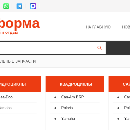
форма
НА ГЛАВНУЮ
НОВ
ый отдых
АЛЬНЫЕ ЗАПЧАСТИ
ИДРОЦИКЛЫ
КВАДРОЦИКЛЫ
СА
Sea-Doo
Can-Am BRP
Ca
Yamaha
Polaris
Pol
Yamaha
Ya