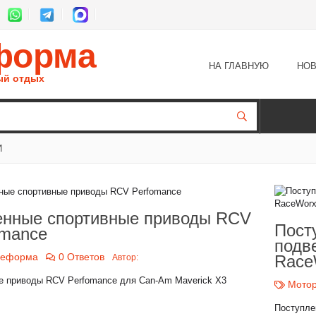
форма
НА ГЛАВНУЮ
НОВ
ый отдых
И
енные спортивные приводы RCV
Пост
omance
подв
реформа
0 Ответов
Race
Автор:
е приводы RCV Perfomance для Can-Am Maverick X3
Мото
Поступл