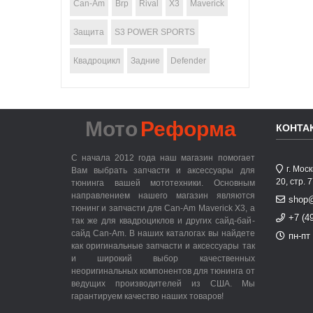
Can-Am
Brp
Rival
X3
Maverick
Защита
S3 POWER SPORTS
Квадроцикл
Задние
Defender
Мото
Реформа
КОНТА
С начала 2012 года наш магазин помогает
г. Мос
Вам выбрать запчасти и аксессуары для
20, стр. 
тюнинга вашей мототехники. Основным
направлением нашего магазин являются
shop
тюнинг и запчасти для Can-Am Maverick X3, а
+7 (4
так же для квадроциклов и других сайд-бай-
сайд Can-Am. В наших каталогах вы найдете
пн-пт 
как оригинальные запчасти и аксессуары так
и широкий выбор качественных
неоригинальных компонентов для тюнинга от
ведущих производителей из США. Мы
гарантируем качество наших товаров!