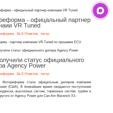
x
реформа - офицальный партнер
наии VR Tuned
реформа
0 Ответов
Автор:
рма - партнер компании VR Tuned по прошивке ECU
олучили статус официального
ра Agency Power
реформа
0 Ответов
Автор:
я Мотореформа стала офицальным дилером компании
ower (США). В ближайшее время ожидается поступление
подвески, выхлопных систем, тормозных систем, турбин и
другого от Agency Power для Can-Am Maverick X3.