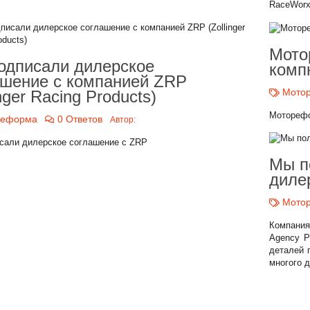
RaceWor
Мото
одписали дилерское
комп
ашение с компанией ZRP
Мото
inger Racing Products)
Моторефо
реформа
0 Ответов
Автор:
сали дилерское соглашение с ZRP
Мы п
диле
Мото
Компани
Agency P
деталей 
многого 