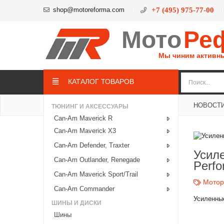
shop@motoreforma.com
+7 (495) 975-77-00
Мото
Ре
Мы чиним активн
КАТАЛОГ ТОВАРОВ
НОВОСТ
ТЮНИНГ И АКСЕССУАРЫ
Can-Am Maverick R
Can-Am Maverick X3
Can-Am Defender, Traxter
Усил
Can-Am Outlander, Renegade
Perf
Can-Am Maverick Sport/Trail
Мото
Can-Am Commander
Усиленны
ШИНЫ И ДИСКИ
Шины