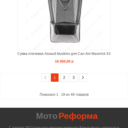
Сумка плечевая Assault Idustries для Can-Am Maverick X3
16 060,00 р
1
2
3
Показано 1 - 18 из 48 товаров
Мото
Реформа
С начала 2012 года наш магазин помогает Вам выбрать запчасти и