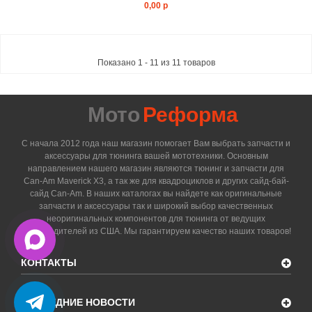
0,00 р
Показано 1 - 11 из 11 товаров
Мото
Реформа
С начала 2012 года наш магазин помогает Вам выбрать запчасти и
аксессуары для тюнинга вашей мототехники. Основным
направлением нашего магазин являются тюнинг и запчасти для
Can-Am Maverick X3, а так же для квадроциклов и других сайд-бай-
сайд Can-Am. В наших каталогах вы найдете как оригинальные
запчасти и аксессуары так и широкий выбор качественных
неоригинальных компонентов для тюнинга от ведущих
производителей из США. Мы гарантируем качество наших товаров!
КОНТАКТЫ
ПОСЛЕДНИЕ НОВОСТИ