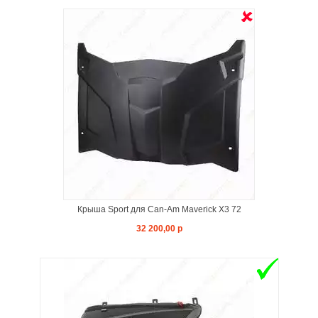
Я
Крыша Sport для Can-Am Maverick X3 72
32 200,00 р