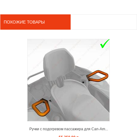
ПОХОЖИЕ ТОВАРЫ
ADD TO 
Ручки с подогревом пассажира для Can-Am...