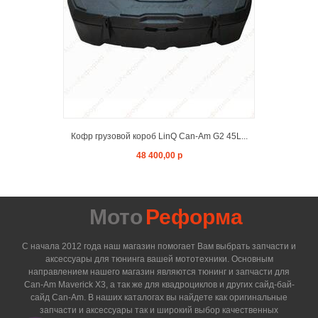
ADD TO C
Кофр грузовой короб LinQ Can-Am G2 45L...
48 400,00 р
Мото
Реформа
С начала 2012 года наш магазин помогает Вам выбрать запчасти и
аксессуары для тюнинга вашей мототехники. Основным
направлением нашего магазин являются тюнинг и запчасти для
Can-Am Maverick X3, а так же для квадроциклов и других сайд-бай-
сайд Can-Am. В наших каталогах вы найдете как оригинальные
запчасти и аксессуары так и широкий выбор качественных