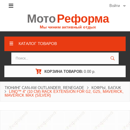
Войти
Мото
Реформа
Мы чиним активный отдых
КАТАЛОГ ТОВАРОВ
КОРЗИНА ТОВАРОВ:
0.00 р.
ТЮНИНГ CAN-AM OUTLANDER, RENEGADE
КОФРЫ, БАГАЖ
LINQ™ 4" (10 CM) RACK EXTENSION FOR G2, G2S, MAVERICK,
MAVERICK MAX (SILVER)