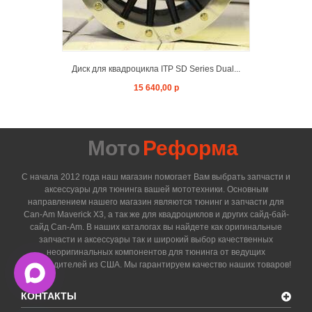
Диск для квадроцикла ITP SD Series Dual...
15 640,00 р
Мото
Реформа
С начала 2012 года наш магазин помогает Вам выбрать запчасти и
аксессуары для тюнинга вашей мототехники. Основным
направлением нашего магазин являются тюнинг и запчасти для
Can-Am Maverick X3, а так же для квадроциклов и других сайд-бай-
сайд Can-Am. В наших каталогах вы найдете как оригинальные
запчасти и аксессуары так и широкий выбор качественных
неоригинальных компонентов для тюнинга от ведущих
производителей из США. Мы гарантируем качество наших товаров!
КОНТАКТЫ