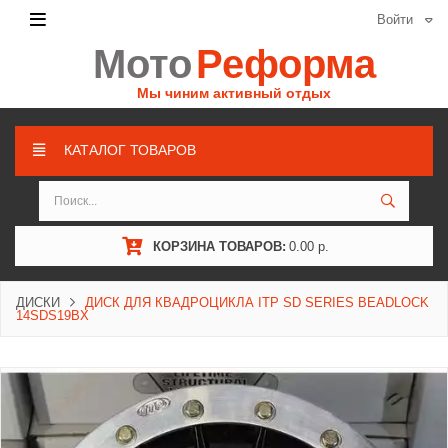
Войти
Мото
Реформа
Мы чиним активный отдых
КАТАЛОГ ТОВАРОВ
КОРЗИНА ТОВАРОВ:
0.00 р.
ДИСКИ
ДИСК ДЛЯ КВАДРОЦИКЛА ITP SD SERIES BEADLOCK
14SDS19BX