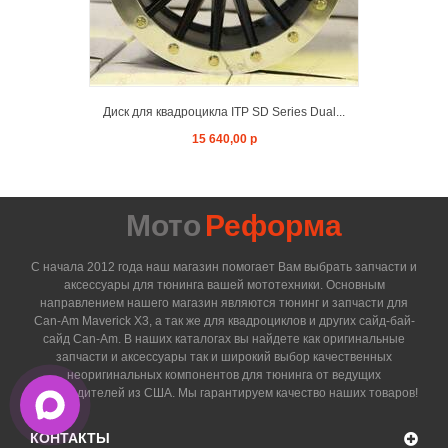
Диск для квадроцикла ITP SD Series Dual...
15 640,00 р
Мото
Реформа
С начала 2012 года наш магазин помогает Вам выбрать запчасти и
аксессуары для тюнинга вашей мототехники. Основным
направлением нашего магазин являются тюнинг и запчасти для
Can-Am Maverick X3, а так же для квадроциклов и других сайд-бай-
сайд Can-Am. В наших каталогах вы найдете как оригинальные
запчасти и аксессуары так и широкий выбор качественных
неоригинальных компонентов для тюнинга от ведущих
производителей из США. Мы гарантируем качество наших товаров!
КОНТАКТЫ