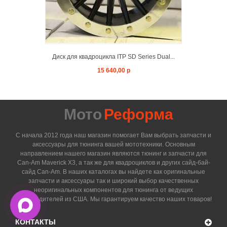
Диск для квадроцикла ITP SD Series Dual...
15 640,00 р
Мото
Реформа
С начала 2012 года наш магазин помогает Вам выбрать запчасти и
аксессуары для тюнинга вашей мототехники. Основным
направлением нашего магазин являются тюнинг и запчасти для
Can-Am Maverick X3, а так же для квадроциклов и других сайд-бай-
сайд Can-Am. В наших каталогах вы найдете как оригинальные
запчасти и аксессуары так и широкий выбор качественных
неоригинальных компонентов для тюнинга от ведущих
производителей из США. Мы гарантируем качество наших товаров!
КОНТАКТЫ