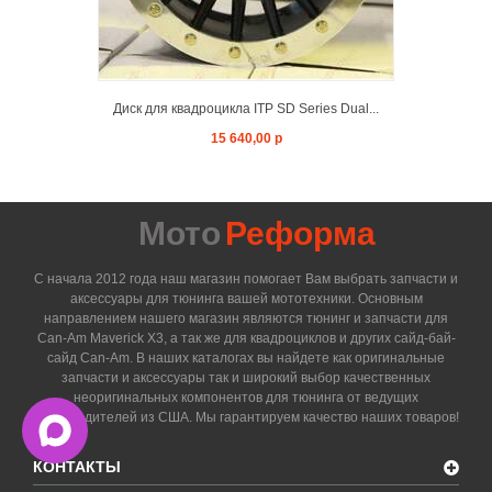
Диск для квадроцикла ITP SD Series Dual...
15 640,00 р
Мото
Реформа
С начала 2012 года наш магазин помогает Вам выбрать запчасти и
аксессуары для тюнинга вашей мототехники. Основным
направлением нашего магазин являются тюнинг и запчасти для
Can-Am Maverick X3, а так же для квадроциклов и других сайд-бай-
сайд Can-Am. В наших каталогах вы найдете как оригинальные
запчасти и аксессуары так и широкий выбор качественных
неоригинальных компонентов для тюнинга от ведущих
производителей из США. Мы гарантируем качество наших товаров!
КОНТАКТЫ