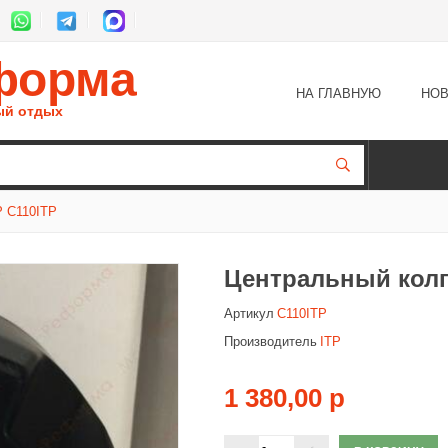
форма
НА ГЛАВНУЮ
НОВ
ый отдых
 C110ITP
Центральный колп
Артикул
C110ITP
Производитель
ITP
1 380,00 р