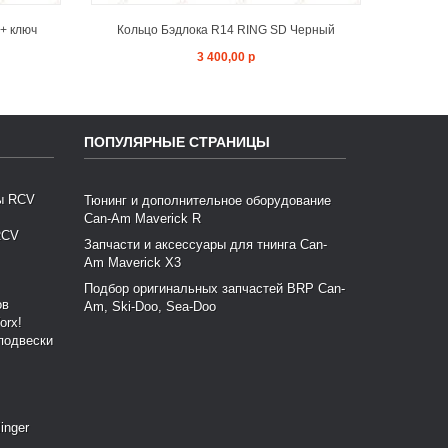
+ ключ
Кольцо Бэдлока R14 RING SD Черный
Коль
3 400,00 р
ПОПУЛЯРНЫЕ СТРАНИЦЫ
Тюнинг и дополнительное оборудование
Can-Am Maverick R
RCV
Запчасти и аксессуары для тнинга Can-
Am Maverick X3
Подбор оригинальных запчастей BRP Can-
Am, Ski-Doo, Sea-Doo
подвески