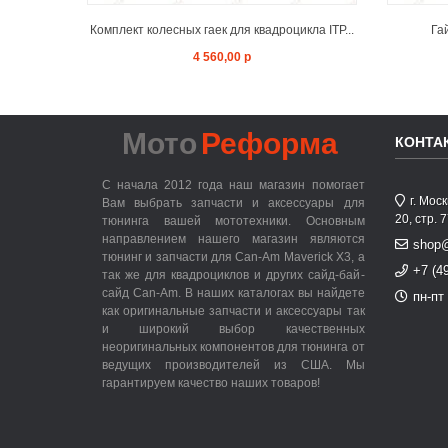
Комплект колесных гаек для квадроцикла ITP...
Га
4 560,00 р
Мото
Реформа
КОНТА
С начала 2012 года наш магазин помогает
г. Мос
Вам выбрать запчасти и аксессуары для
20, стр. 
тюнинга вашей мототехники. Основным
направлением нашего магазин являются
shop
тюнинг и запчасти для Can-Am Maverick X3, а
+7 (4
так же для квадроциклов и других сайд-бай-
сайд Can-Am. В наших каталогах вы найдете
пн-пт 
как оригинальные запчасти и аксессуары так
и широкий выбор качественных
неоригинальных компонентов для тюнинга от
ведущих производителей из США. Мы
гарантируем качество наших товаров!