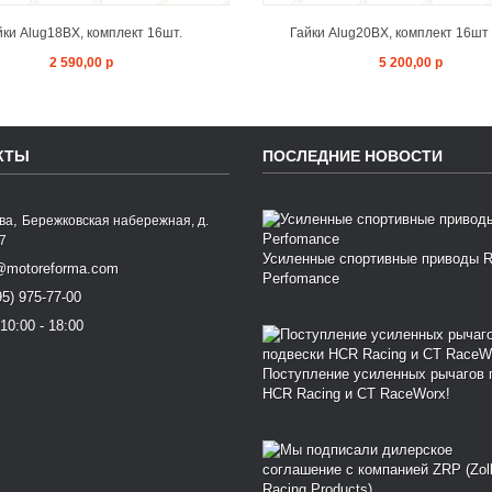
йки Alug18BX, комплект 16шт.
Гайки Alug20BX, комплект 16шт 
2 590,00 р
5 200,00 р
КТЫ
ПОСЛЕДНИЕ НОВОСТИ
,
ква
Бережковская набережная, д.
77
Усиленные спортивные приводы 
@motoreforma.com
Perfomance
95) 975-77-00
10:00 - 18:00
Поступление усиленных рычагов 
HCR Racing и CT RaceWorx!