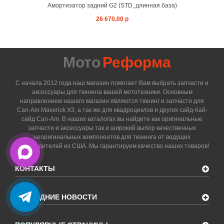
Амортизатор задний G2 (STD, длинная база)
26 670,00 р
Мото
Реформа
С начала 2012 года наш магазин помогает Вам выбрать запчасти и
аксессуары для тюнинга вашей мототехники. Основным
направлением нашего магазин являются тюнинг и запчасти для
Can-Am Maverick X3, а так же для квадроциклов и других сайд-бай-
сайд Can-Am. В наших каталогах вы найдете как оригинальные
запчасти и аксессуары так и широкий выбор качественных
неоригинальных компонентов для тюнинга от ведущих
производителей из США. Мы гарантируем качество наших товаров!
КОНТАКТЫ
ПОСЛЕДНИЕ НОВОСТИ