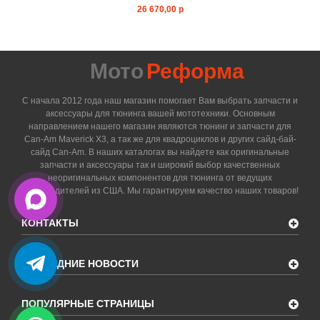
26 670,00 р
Мото
Реформа
С начала 2012 года наш магазин помогает Вам выбрать запчасти и
аксессуары для тюнинга вашей мототехники. Основным
направлением нашего магазин являются тюнинг и запчасти для
Can-Am Maverick X3, а так же для квадроциклов и других сайд-бай-
сайд Can-Am. В наших каталогах вы найдете как оригинальные
запчасти и аксессуары так и широкий выбор качественных
неоригинальных компонентов для тюнинга от ведущих
производителей из США. Мы гарантируем качество наших товаров!
КОНТАКТЫ
ПОСЛЕДНИЕ НОВОСТИ
ПОПУЛЯРНЫЕ СТРАНИЦЫ