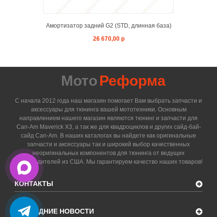
Амортизатор задний G2 (STD, длинная база)
26 670,00 р
Мото
Реформа
С начала 2012 года наш магазин помогает Вам выбрать запчасти и
аксессуары для тюнинга вашей мототехники. Основным
направлением нашего магазин являются тюнинг и запчасти для
Can-Am Maverick X3, а так же для квадроциклов и других сайд-бай-
сайд Can-Am. В наших каталогах вы найдете как оригинальные
запчасти и аксессуары так и широкий выбор качественных
неоригинальных компонентов для тюнинга от ведущих
производителей из США. Мы гарантируем качество наших товаров!
КОНТАКТЫ
ПОСЛЕДНИЕ НОВОСТИ