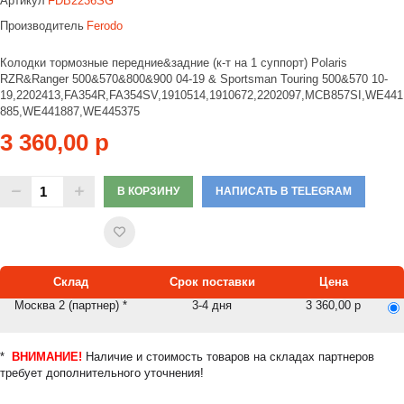
Артикул
FDB2236SG
Производитель
Ferodo
Колодки тормозные передние&задние (к-т на 1 суппорт) Polaris
RZR&Ranger 500&570&800&900 04-19 & Sportsman Touring 500&570 10-
19,2202413,FA354R,FA354SV,1910514,1910672,2202097,MCB857SI,WE441
885,WE441887,WE445375
3 360,00 р
В КОРЗИНУ
НАПИСАТЬ В TELEGRAM
Склад
Срок поставки
Цена
Москва 2 (партнер) *
3-4 дня
3 360,00 р
*
ВНИМАНИЕ!
Наличие и стоимость товаров на складах партнеров
требует дополнительного уточнения!