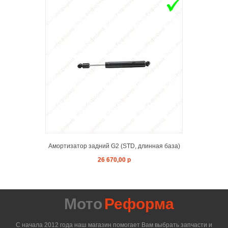
ADD TO 
Амортизатор задний G2 (STD, длинная база)
26 670,00 р
Мото
Реформа
С начала 2012 года наш магазин помогает Вам выбрать запчасти и