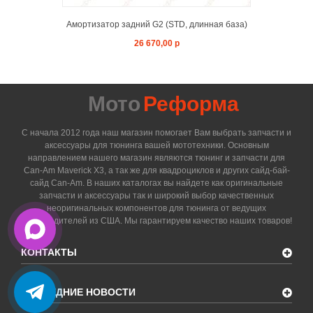
Амортизатор задний G2 (STD, длинная база)
26 670,00 р
Мото
Реформа
С начала 2012 года наш магазин помогает Вам выбрать запчасти и
аксессуары для тюнинга вашей мототехники. Основным
направлением нашего магазин являются тюнинг и запчасти для
Can-Am Maverick X3, а так же для квадроциклов и других сайд-бай-
сайд Can-Am. В наших каталогах вы найдете как оригинальные
запчасти и аксессуары так и широкий выбор качественных
неоригинальных компонентов для тюнинга от ведущих
производителей из США. Мы гарантируем качество наших товаров!
КОНТАКТЫ
ПОСЛЕДНИЕ НОВОСТИ