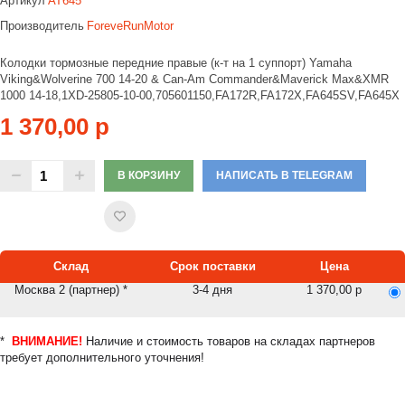
Артикул
AT645
Производитель
ForeveRunMotor
Колодки тормозные передние правые (к-т на 1 суппорт) Yamaha
Viking&Wolverine 700 14-20 & Can-Am Commander&Maverick Max&XMR
1000 14-18,1XD-25805-10-00,705601150,FA172R,FA172X,FA645SV,FA645X
1 370,00 р
В КОРЗИНУ
НАПИСАТЬ В TELEGRAM
Склад
Срок поставки
Цена
Москва 2 (партнер) *
3-4 дня
1 370,00 р
*
ВНИМАНИЕ!
Наличие и стоимость товаров на складах партнеров
требует дополнительного уточнения!