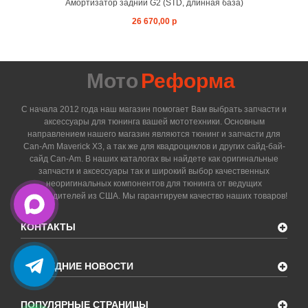
Амортизатор задний G2 (STD, длинная база)
26 670,00 р
Мото
Реформа
С начала 2012 года наш магазин помогает Вам выбрать запчасти и
аксессуары для тюнинга вашей мототехники. Основным
направлением нашего магазин являются тюнинг и запчасти для
Can-Am Maverick X3, а так же для квадроциклов и других сайд-бай-
сайд Can-Am. В наших каталогах вы найдете как оригинальные
запчасти и аксессуары так и широкий выбор качественных
неоригинальных компонентов для тюнинга от ведущих
производителей из США. Мы гарантируем качество наших товаров!
КОНТАКТЫ
ПОСЛЕДНИЕ НОВОСТИ
ПОПУЛЯРНЫЕ СТРАНИЦЫ