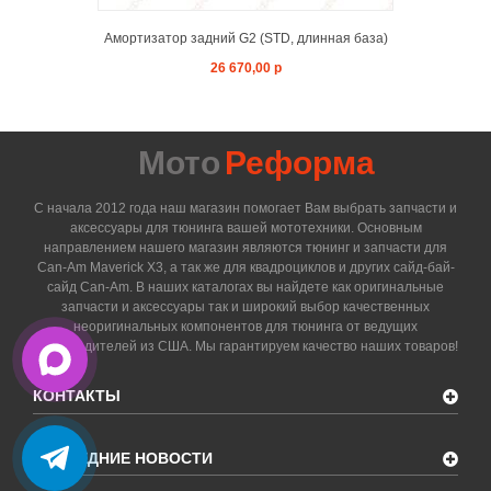
Амортизатор задний G2 (STD, длинная база)
26 670,00 р
Мото
Реформа
С начала 2012 года наш магазин помогает Вам выбрать запчасти и
аксессуары для тюнинга вашей мототехники. Основным
направлением нашего магазин являются тюнинг и запчасти для
Can-Am Maverick X3, а так же для квадроциклов и других сайд-бай-
сайд Can-Am. В наших каталогах вы найдете как оригинальные
запчасти и аксессуары так и широкий выбор качественных
неоригинальных компонентов для тюнинга от ведущих
производителей из США. Мы гарантируем качество наших товаров!
КОНТАКТЫ
ПОСЛЕДНИЕ НОВОСТИ