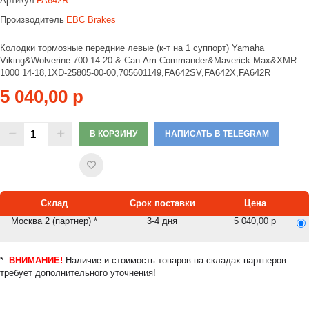
Артикул
FA642R
Производитель
EBC Brakes
Колодки тормозные передние левые (к-т на 1 суппорт) Yamaha
Viking&Wolverine 700 14-20 & Can-Am Commander&Maverick Max&XMR
1000 14-18,1XD-25805-00-00,705601149,FA642SV,FA642X,FA642R
5 040,00 р
В КОРЗИНУ
НАПИСАТЬ В TELEGRAM
Склад
Срок поставки
Цена
Москва 2 (партнер) *
3-4 дня
5 040,00 р
*
ВНИМАНИЕ!
Наличие и стоимость товаров на складах партнеров
требует дополнительного уточнения!