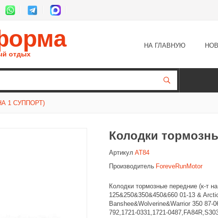
форма
НА ГЛАВНУЮ
НОВ
ый отдых
А 1 СУППОРТ)
Колодки тормозные
Артикул
AT84
Производитель
ForeveRunMotor
Колодки тормозные передние (к-т на
125&250&350&450&660 01-13 & Arcti
Banshee&Wolverine&Warrior 350 87-
792,1721-0331,1721-0487,FA84R,S30