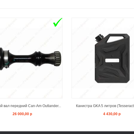
ADD TO CART
ADD TO CAR
 вал передний Can-Am Outlander...
Канистра GKA 5 литров (Tesseract
26 000,00 р
4 430,00 р