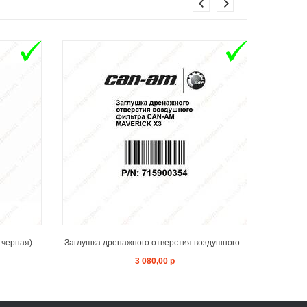
T
ADD TO CART
 черная)
Заглушка дренажного отверстия воздушного...
Адаптер
3 080,00 р