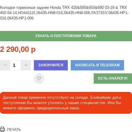
Колодки тормозные задние Honda TRX 420&500&650&680 03-19 & TRX
450 04-14,HO441115,06435-HN8-016,06435-HN8-006,FA373SV,06435-HP1-
016,06435-HP1-006
УЗНАТЬ О ПОСТУПЛЕНИИ ТОВАРА
2 290,00 р
ЗАКОНЧИЛСЯ
НАПИСАТЬ В TELEGRAM
ЕСТЬ АНАЛОГИ!
Данный товар временно отсутствует на складе. Ближайшие даты
поступления Вы можете уточнить у наших специалистов. Или Вы
можете оформить предварительный заказ.
ПЕЧАТЬ