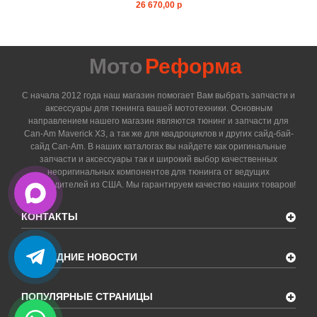
26 670,00 р
Мото
Реформа
С начала 2012 года наш магазин помогает Вам выбрать запчасти и
аксессуары для тюнинга вашей мототехники. Основным
направлением нашего магазин являются тюнинг и запчасти для
Can-Am Maverick X3, а так же для квадроциклов и других сайд-бай-
сайд Can-Am. В наших каталогах вы найдете как оригинальные
запчасти и аксессуары так и широкий выбор качественных
неоригинальных компонентов для тюнинга от ведущих
производителей из США. Мы гарантируем качество наших товаров!
КОНТАКТЫ
ПОСЛЕДНИЕ НОВОСТИ
ПОПУЛЯРНЫЕ СТРАНИЦЫ