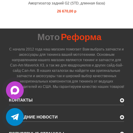
Амортизатор задний G2 (STD, длинная база)
26 670,00 р
Мото
Реформа
С начала 2012 года наш магазин помогает Вам выбрать запчасти и
аксессуары для тюнинга вашей мототехники. Основным
направлением нашего магазин являются тюнинг и запчасти для
Can-Am Maverick X3, а так же для квадроциклов и других сайд-бай-
сайд Can-Am. В наших каталогах вы найдете как оригинальные
запчасти и аксессуары так и широкий выбор качественных
неоригинальных компонентов для тюнинга от ведущих
производителей из США. Мы гарантируем качество наших товаров!
КОНТАКТЫ
ПОСЛЕДНИЕ НОВОСТИ