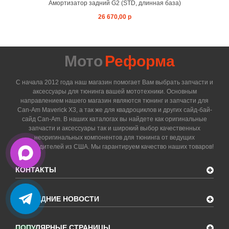
Амортизатор задний G2 (STD, длинная база)
26 670,00 р
Мото
Реформа
С начала 2012 года наш магазин помогает Вам выбрать запчасти и
аксессуары для тюнинга вашей мототехники. Основным
направлением нашего магазин являются тюнинг и запчасти для
Can-Am Maverick X3, а так же для квадроциклов и других сайд-бай-
сайд Can-Am. В наших каталогах вы найдете как оригинальные
запчасти и аксессуары так и широкий выбор качественных
неоригинальных компонентов для тюнинга от ведущих
производителей из США. Мы гарантируем качество наших товаров!
КОНТАКТЫ
ПОСЛЕДНИЕ НОВОСТИ
ПОПУЛЯРНЫЕ СТРАНИЦЫ