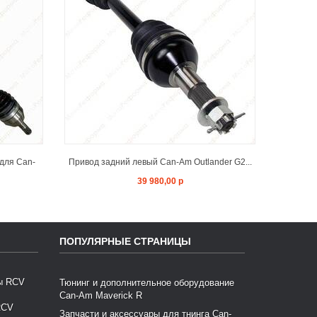
T
ADD TO CART
для Can-
Привод задний левый Can-Am Outlander G2...
Моторчи
39 980,00 р
ПОПУЛЯРНЫЕ СТРАНИЦЫ
Тюнинг и дополнительное оборудование
Can-Am Maverick R
RCV
Запчасти и аксессуары для тнинга Can-