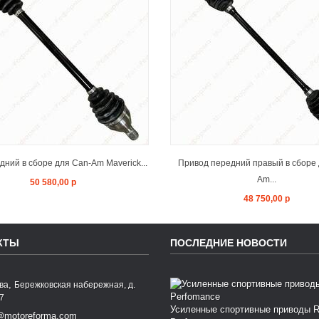
ADD TO CART
ADD TO CAR
дний в сборе для Can-Am Maverick...
Привод передний правый в сборе 
Am...
50 580,00 р
48 750,00 р
КТЫ
ПОСЛЕДНИЕ НОВОСТИ
,
ква
Бережковская набережная, д.
77
Усиленные спортивные приводы 
@motoreforma.com