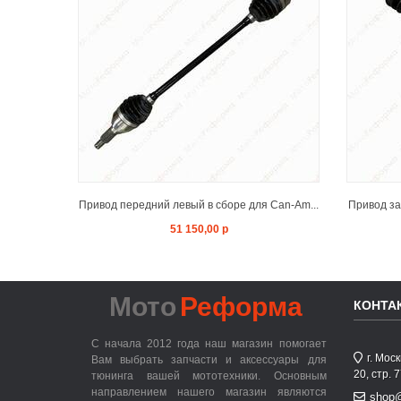
ADD TO CART
Привод передний левый в сборе для Can-Am...
Привод за
51 150,00 р
Мото
Реформа
КОНТА
С начала 2012 года наш магазин помогает
г. Мос
Вам выбрать запчасти и аксессуары для
20, стр. 
тюнинга вашей мототехники. Основным
направлением нашего магазин являются
shop