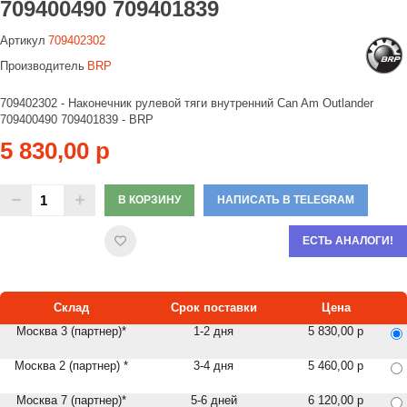
709400490 709401839
Артикул
709402302
Производитель
BRP
709402302 - Наконечник рулевой тяги внутренний Can Am Outlander
709400490 709401839 - BRP
5 830,00 р
В КОРЗИНУ
НАПИСАТЬ В TELEGRAM
ЕСТЬ АНАЛОГИ!
Склад
Срок поставки
Цена
Москва 3 (партнер)*
1-2 дня
5 830,00 р
Москва 2 (партнер) *
3-4 дня
5 460,00 р
Москва 7 (партнер)*
5-6 дней
6 120,00 р