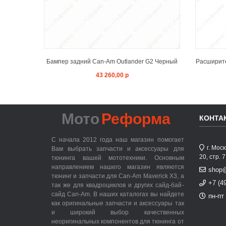
Бампер задний Can-Am Outlander G2 Черный
Расширите
43 260,00 р
Мото
Реформа
КОНТА
С начала 2012 года наш магазин помогает
г. Мос
Вам выбрать запчасти и аксессуары для
20, стр. 
тюнинга вашей мототехники. Основным
направлением нашего магазин являются
shop
тюнинг и запчасти для Can-Am Maverick X3, а
+7 (4
так же для квадроциклов и других сайд-бай-
сайд Can-Am. В наших каталогах вы найдете
пн-пт 
как оригинальные запчасти и аксессуары так
и широкий выбор качественных
неоригинальных компонентов для тюнинга от