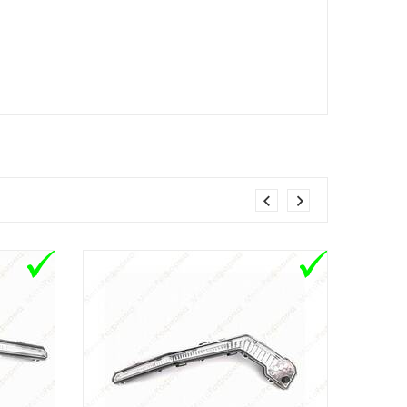
T
ADD TO CART