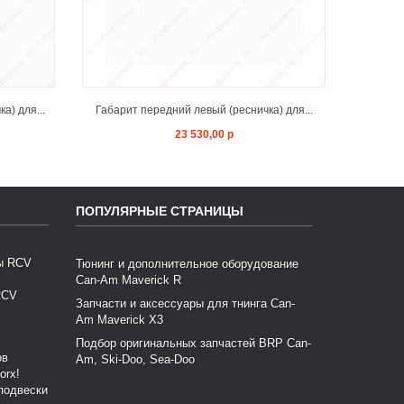
а) для...
Габарит передний левый (ресничка) для...
Защита 
23 530,00 р
ПОПУЛЯРНЫЕ СТРАНИЦЫ
Тюнинг и дополнительное оборудование
Can-Am Maverick R
RCV
Запчасти и аксессуары для тнинга Can-
Am Maverick X3
Подбор оригинальных запчастей BRP Can-
Am, Ski-Doo, Sea-Doo
подвески