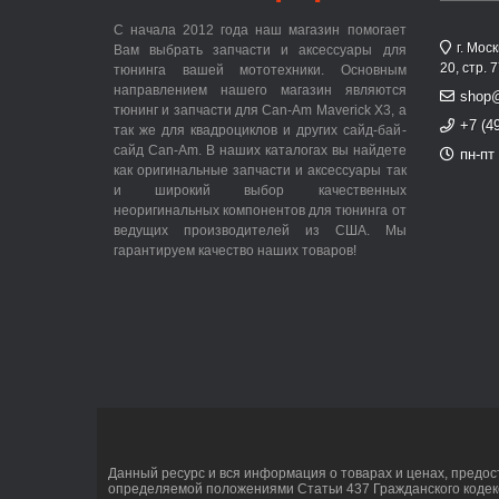
С начала 2012 года наш магазин помогает
г. Мос
Вам выбрать запчасти и аксессуары для
20, стр. 
тюнинга вашей мототехники. Основным
направлением нашего магазин являются
shop
тюнинг и запчасти для Can-Am Maverick X3, а
+7 (4
так же для квадроциклов и других сайд-бай-
сайд Can-Am. В наших каталогах вы найдете
пн-пт 
как оригинальные запчасти и аксессуары так
и широкий выбор качественных
неоригинальных компонентов для тюнинга от
ведущих производителей из США. Мы
гарантируем качество наших товаров!
Данный ресурс и вся информация о товарах и ценах, предос
определяемой положениями Статьи 437 Гражданского кодек