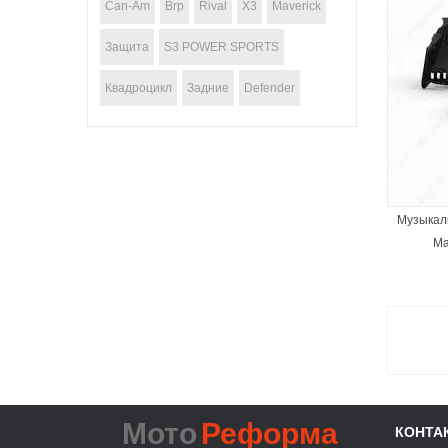
Can-Am
Brp
Rival
X3
Maverick
Защита
S3 POWER SPORTS
Квадроцикл
Задние
Defender
ЗАКОНЧИЛСЯ
Музыкаль
Ma
Мото
Реформа
КОНТА