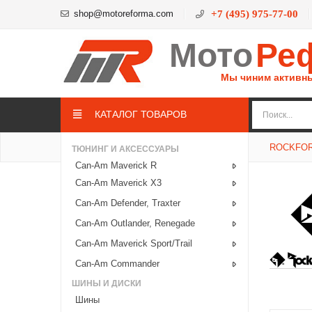
shop@motoreforma.com
+7 (495) 975-77-00
Мото
Ре
Мы чиним активн
КАТАЛОГ ТОВАРОВ
ROCKFOR
ТЮНИНГ И АКСЕССУАРЫ
Can-Am Maverick R
Can-Am Maverick X3
Can-Am Defender, Traxter
Can-Am Outlander, Renegade
Can-Am Maverick Sport/Trail
Can-Am Commander
ШИНЫ И ДИСКИ
Шины